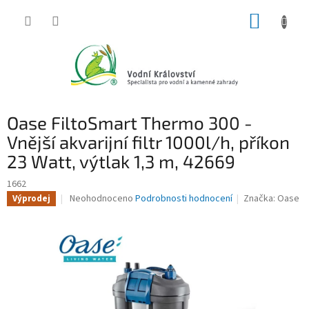
Přejít
NÁKUP
na
obsah
KOŠÍK
Oase FiltoSmart Thermo 300 -
Vnější akvarijní filtr 1000l/h, příkon
23 Watt, výtlak 1,3 m, 42669
1662
Průměrné
Neohodnoceno
Podrobnosti hodnocení
Značka:
Oase
Výprodej
hodnocení
produktu
je
0,0
z
5
hvězdiček.