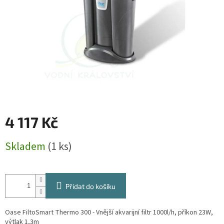
4 117 Kč
Měrná
Skladem
(1 ks)
cena:
Přidat do košíku
Oase FiltoSmart Thermo 300 - Vnější akvarijní filtr 1000l/h, příkon 23W,
výtlak 1,3m