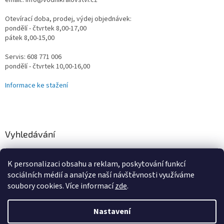
email.: info@vodnikralovstvi.cz
Otevírací doba, prodej, výdej objednávek:
pondělí - čtvrtek 8,00-17,00
pátek 8,00-15,00
Servis: 608 771 006
pondělí - čtvrtek 10,00-16,00
Informace ke stažení
Vyhledávání
HLEDAT
K personalizaci obsahu a reklam, poskytování funkcí
sociálních médií a analýze naší návštěvnosti využíváme
soubory cookies. Více informací
zde
.
Vytvořil Shoptet
Nastavení
Omlouváme se za určité komplikace s naším e-shopem, vzniklé