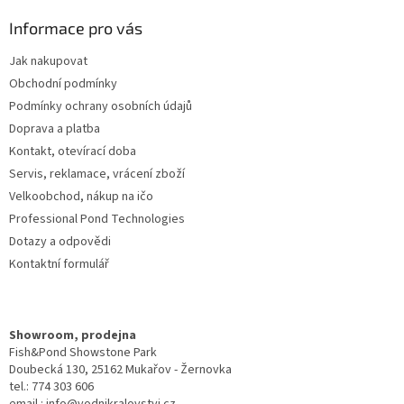
p
a
Informace pro vás
t
Jak nakupovat
í
Obchodní podmínky
Podmínky ochrany osobních údajů
Doprava a platba
Kontakt, otevírací doba
Servis, reklamace, vrácení zboží
Velkoobchod, nákup na ičo
Professional Pond Technologies
Dotazy a odpovědi
Kontaktní formulář
Showroom, prodejna
Fish&Pond Showstone Park
Doubecká 130, 25162 Mukařov - Žernovka
tel.: 774 303 606