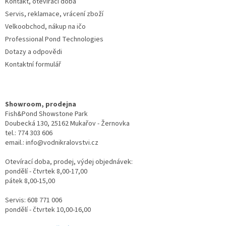
Kontakt, otevírací doba
Servis, reklamace, vrácení zboží
Velkoobchod, nákup na ičo
Professional Pond Technologies
Dotazy a odpovědi
Kontaktní formulář
Showroom, prodejna
Fish&Pond Showstone Park
Doubecká 130, 25162 Mukařov - Žernovka
tel.: 774 303 606
email.: info@vodnikralovstvi.cz
Otevírací doba, prodej, výdej objednávek:
pondělí - čtvrtek 8,00-17,00
pátek 8,00-15,00
Servis: 608 771 006
pondělí - čtvrtek 10,00-16,00