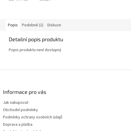
Popis
Podobné (1)
Diskuze
Detailní popis produktu
Popis produktu není dostupný
Z
á
p
a
Informace pro vás
t
Jak nakupovat
í
Obchodní podmínky
Podmínky ochrany osobních údajů
Doprava a platba