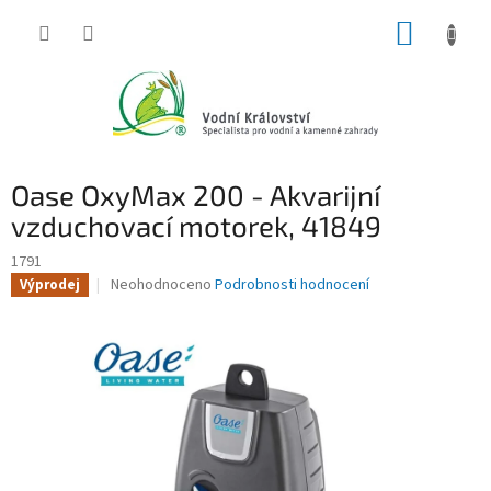
Přejít
NÁKUP
na
obsah
KOŠÍK
Oase OxyMax 200 - Akvarijní
vzduchovací motorek, 41849
1791
Průměrné
Neohodnoceno
Podrobnosti hodnocení
Výprodej
hodnocení
produktu
je
0,0
z
5
hvězdiček.