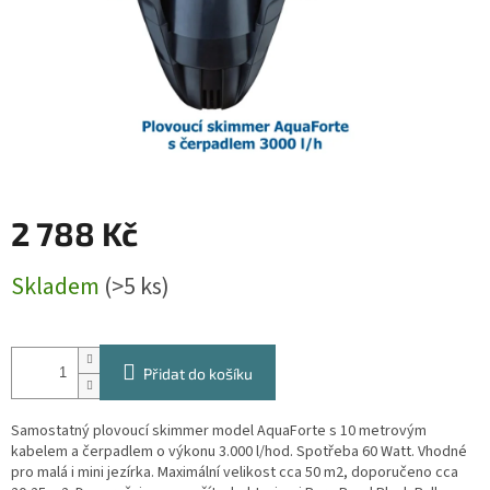
2 788 Kč
Měrná
Skladem
(>5 ks)
cena:
Přidat do košíku
Samostatný plovoucí skimmer model AquaForte s 10 metrovým
kabelem a čerpadlem o výkonu 3.000 l/hod. Spotřeba 60 Watt. Vhodné
pro malá i mini jezírka. Maximální velikost cca 50 m2, doporučeno cca