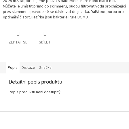
20-25 m2. Doporučujeme použít s bakteriemi Pure Pond Black Ball.
Můžete je umístit přímo do skimmeru, budou filtrovat vodu procházející
přes skimmer a pravidelně se dávkovat do jezírka. Další podporou pro
optimální čistotu jezírka jsou bakterie Pure BOMB.
ZEPTAT SE
SDÍLET
Popis
Diskuze
Značka
Detailní popis produktu
Popis produktu není dostupný
Z
á
p