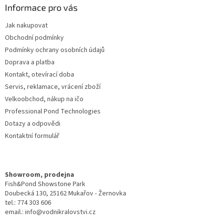
a
Informace pro vás
t
Jak nakupovat
í
Obchodní podmínky
Podmínky ochrany osobních údajů
Doprava a platba
Kontakt, otevírací doba
Servis, reklamace, vrácení zboží
Velkoobchod, nákup na ičo
Professional Pond Technologies
Dotazy a odpovědi
Kontaktní formulář
Showroom, prodejna
Fish&Pond Showstone Park
Doubecká 130, 25162 Mukařov - Žernovka
tel.: 774 303 606
email.: info@vodnikralovstvi.cz