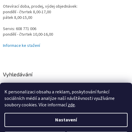
Otevírací doba, prodej, výdej objednávek:
pondělí - čtvrtek 8,00-17,00
pátek 8,00-15,00
Servis: 608 771 006
pondělí - čtvrtek 10,00-16,00
Informace ke stažení
Vyhledávání
HLEDAT
K personalizaci obsahu a reklam, poskytování funkcí
sociálních médií a analýze naší návštěvnosti využíváme
soubory cookies. Více informací
zde
.
Vytvořil Shoptet
Nastavení
Omlouváme se za určité komplikace s naším e-shopem, vzniklé