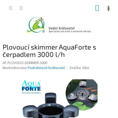
Přejít
NÁKUP
na
obsah
KOŠÍK
Plovoucí skimmer AquaForte s
čerpadlem 3000 l/h
AF-PLOVOUCI-SKIMMER-3000
Průměrné
Neohodnoceno
Podrobnosti hodnocení
Značka:
Sibo
hodnocení
produktu
je
0,0
z
5
hvězdiček.