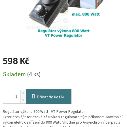
598 Kč
Měrná
Skladem
(4 ks)
cena:
Přidat do košíku
Regulátor výkonu 800 Watt - VT Power Regulator
Exteriérová/interiérová zásuvka s regulovatelným příkonem. Maximální
výkon elektrozařízení do 800 Watt. Vhodné pro A-synchronní čerpadla.