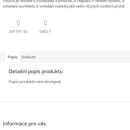
Použití je vhodné u vodopádů a potůčků, k regulaci v zimním období, k
ovládání osvětlení, k ovládání vodotrysků nebo různých vodních prvků.
ZEPTAT SE
SDÍLET
Popis
Diskuze
Detailní popis produktu
Popis produktu není dostupný
Z
á
p
a
Informace pro vás
t