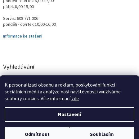
pondělí - čtvrtek 8,00-17,00
pátek 8,00-15,00
Servis: 608 771 006
pondělí - čtvrtek 10,00-16,00
Informace ke stažení
Vyhledávání
HLEDAT
K personalizaci obsahu a reklam, poskytování funkcí
sociálních médií a analýze naší návštěvnosti využíváme
soubory cookies. Více informací
zde
.
Vytvořil Shoptet
Nastavení
Omlouváme se za určité komplikace s naším e-shopem, vzniklé
převodem na nový systém, vše řešíme a vyřešíme! Děkujeme za
Copyright 2026
Vodní Království
. Všechna práva vyhrazena.
trpělivost. Prodejna-Showroom, jsme tu stále pro vás Pondělí-Čtvrtek
Odmítnout
Souhlasím
Upravit nastavení cookies
8,00-17,00. Pátek 8,00-15,00 Více info na 774303606.