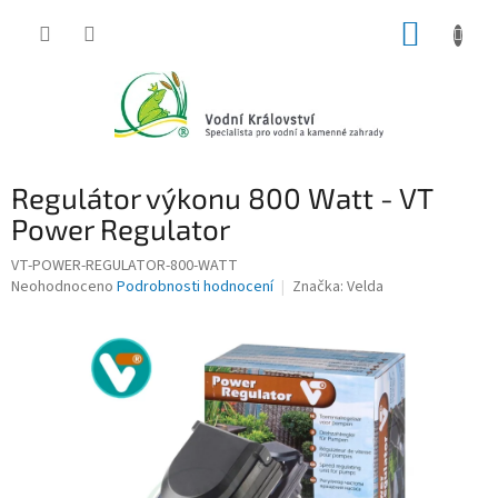
Přejít
NÁKUP
na
obsah
KOŠÍK
Regulátor výkonu 800 Watt - VT
Power Regulator
VT-POWER-REGULATOR-800-WATT
Průměrné
Neohodnoceno
Podrobnosti hodnocení
Značka:
Velda
hodnocení
produktu
je
0,0
z
5
hvězdiček.