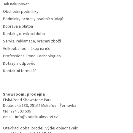
Jak nakupovat
í
Obchodní podmínky
Podmínky ochrany osobních údajů
Doprava a platba
Kontakt, otevírací doba
Servis, reklamace, vrácení zboží
Velkoobchod, nákup na ičo
Professional Pond Technologies
Dotazy a odpovědi
Kontaktní formulář
Showroom, prodejna
Fish&Pond Showstone Park
Doubecká 130, 25162 Mukařov - Žernovka
tel.: 774 303 606
email.: info@vodnikralovstvi.cz
Otevírací doba, prodej, výdej objednávek: