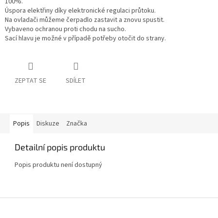
100%.
Úspora elektřiny díky elektronické regulaci průtoku.
Na ovladači můžeme čerpadlo zastavit a znovu spustit.
Vybaveno ochranou proti chodu na sucho.
Sací hlavu je možné v případě potřeby otočit do strany.
ZEPTAT SE
SDÍLET
Popis
Diskuze
Značka
Detailní popis produktu
Popis produktu není dostupný
Z
á