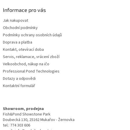
p
a
Informace pro vás
t
Jak nakupovat
í
Obchodní podmínky
Podmínky ochrany osobních údajů
Doprava a platba
Kontakt, otevírací doba
Servis, reklamace, vrácení zboží
Velkoobchod, nákup na ičo
Professional Pond Technologies
Dotazy a odpovědi
Kontaktní formulář
Showroom, prodejna
Fish&Pond Showstone Park
Doubecká 130, 25162 Mukařov - Žernovka
tel.: 774 303 606