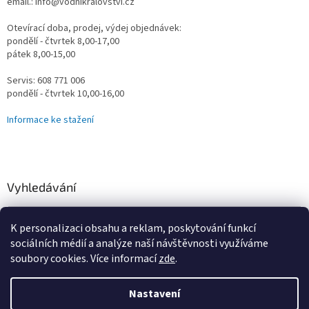
email.: info@vodnikralovstvi.cz
Otevírací doba, prodej, výdej objednávek:
pondělí - čtvrtek 8,00-17,00
pátek 8,00-15,00
Servis: 608 771 006
pondělí - čtvrtek 10,00-16,00
Informace ke stažení
Vyhledávání
HLEDAT
K personalizaci obsahu a reklam, poskytování funkcí
sociálních médií a analýze naší návštěvnosti využíváme
soubory cookies. Více informací
zde
.
Vytvořil Shoptet
Nastavení