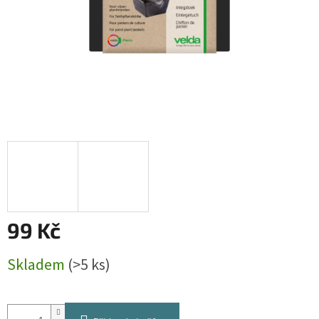
99 Kč
Měrná
Skladem
(>5 ks)
cena: