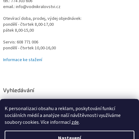
tel.: 774 303 606
email.: info@vodnikralovstvi.cz
Otevírací doba, prodej, výdej objednávek:
pondělí - čtvrtek 8,00-17,00
pátek 8,00-15,00
Servis: 608 771 006
pondělí - čtvrtek 10,00-16,00
Informace ke stažení
Vyhledávání
HLEDAT
K personalizaci obsahu a reklam, poskytování funkcí
sociálních médií a analýze naší návštěvnosti využíváme
soubory cookies. Více informací
zde
.
Vytvořil Shoptet
Nastavení