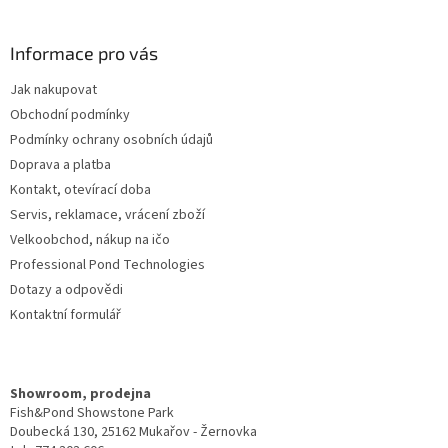
á
p
a
Informace pro vás
t
Jak nakupovat
í
Obchodní podmínky
Podmínky ochrany osobních údajů
Doprava a platba
Kontakt, otevírací doba
Servis, reklamace, vrácení zboží
Velkoobchod, nákup na ičo
Professional Pond Technologies
Dotazy a odpovědi
Kontaktní formulář
Showroom, prodejna
Fish&Pond Showstone Park
Doubecká 130, 25162 Mukařov - Žernovka