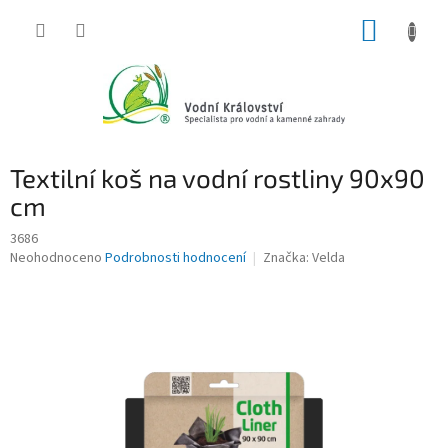
Přejít
NÁKUP
na
obsah
KOŠÍK
Textilní koš na vodní rostliny 90x90
cm
3686
Průměrné
Neohodnoceno
Podrobnosti hodnocení
Značka:
Velda
hodnocení
produktu
je
0,0
z
5
hvězdiček.