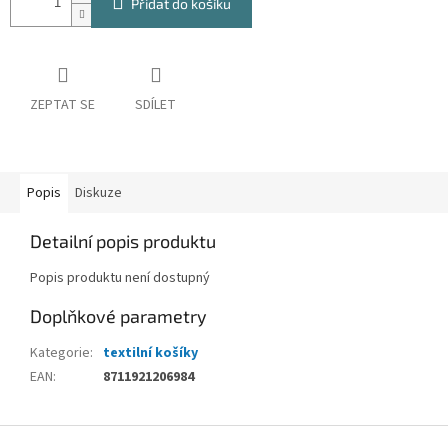
Přidat do košíku
ZEPTAT SE
SDÍLET
Popis
Diskuze
Detailní popis produktu
Popis produktu není dostupný
Doplňkové parametry
Kategorie
:
textilní košíky
EAN
:
8711921206984
Z