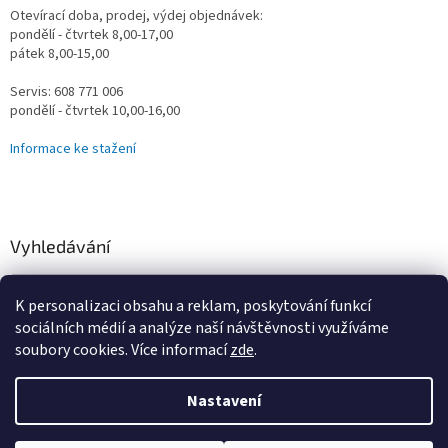
Otevírací doba, prodej, výdej objednávek:
pondělí - čtvrtek 8,00-17,00
pátek 8,00-15,00
Servis: 608 771 006
pondělí - čtvrtek 10,00-16,00
Informace ke stažení
Vyhledávání
HLEDAT
K personalizaci obsahu a reklam, poskytování funkcí
sociálních médií a analýze naší návštěvnosti využíváme
soubory cookies. Více informací
zde
.
Vytvořil Shoptet
Nastavení
Omlouváme se za určité komplikace s naším e-shopem, vzniklé
převodem na nový systém, vše řešíme a vyřešíme! Děkujeme za
Copyright 2026
Vodní Království
. Všechna práva vyhrazena.