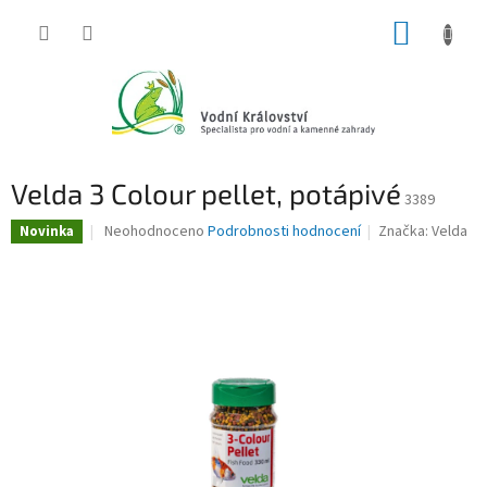
Přejít
NÁKUP
na
obsah
KOŠÍK
Velda 3 Colour pellet, potápivé
3389
Průměrné
Neohodnoceno
Podrobnosti hodnocení
Značka:
Velda
Novinka
hodnocení
produktu
je
0,0
z
5
hvězdiček.