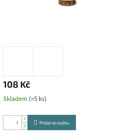
108 Kč
Měrná
Skladem
(>5 ks)
cena:
Přidat do košíku