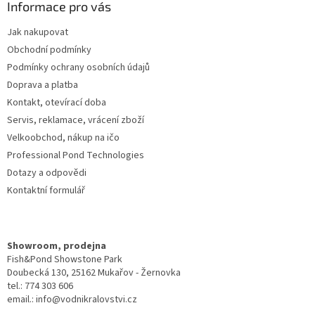
a
Informace pro vás
t
Jak nakupovat
í
Obchodní podmínky
Podmínky ochrany osobních údajů
Doprava a platba
Kontakt, otevírací doba
Servis, reklamace, vrácení zboží
Velkoobchod, nákup na ičo
Professional Pond Technologies
Dotazy a odpovědi
Kontaktní formulář
Showroom, prodejna
Fish&Pond Showstone Park
Doubecká 130, 25162 Mukařov - Žernovka
tel.: 774 303 606
email.: info@vodnikralovstvi.cz