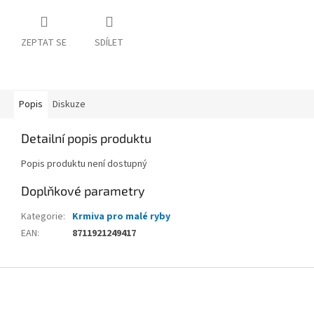
ZEPTAT SE
SDÍLET
Popis
Diskuze
Detailní popis produktu
Popis produktu není dostupný
Doplňkové parametry
Kategorie
:
Krmiva pro malé ryby
EAN
:
8711921249417
Z
á
p