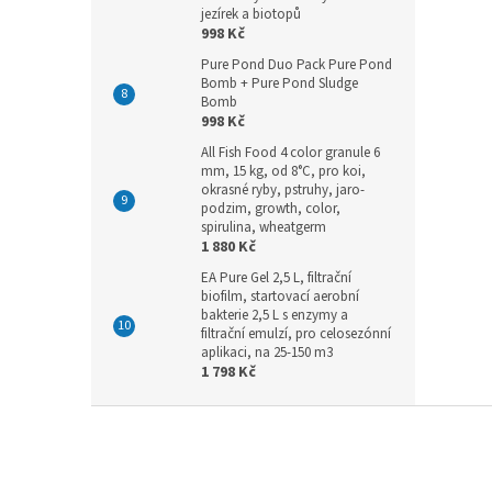
jezírek a biotopů
998 Kč
Pure Pond Duo Pack Pure Pond
Bomb + Pure Pond Sludge
Bomb
998 Kč
All Fish Food 4 color granule 6
mm, 15 kg, od 8°C, pro koi,
okrasné ryby, pstruhy, jaro-
podzim, growth, color,
spirulina, wheatgerm
1 880 Kč
EA Pure Gel 2,5 L, filtrační
biofilm, startovací aerobní
bakterie 2,5 L s enzymy a
filtrační emulzí, pro celosezónní
aplikaci, na 25-150 m3
1 798 Kč
Z
á
p
a