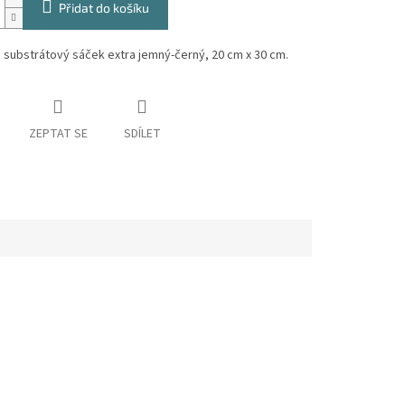
Přidat do košíku
 a substrátový sáček extra jemný-černý, 20 cm x 30 cm.
ZEPTAT SE
SDÍLET