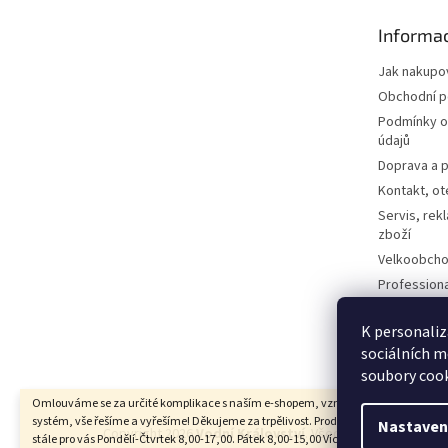
t
Informac
í
Jak nakupo
Obchodní 
Podmínky o
údajů
Doprava a p
Kontakt, ot
Servis, rek
zboží
Velkoobcho
Profession
Technologi
Dotazy a o
K personaliz
sociálních m
Kontaktní f
soubory cook
Omlouváme se za určité komplikace s naším e-shopem, vzniklé převodem na no
systém, vše řešíme a vyřešíme! Děkujeme za trpělivost. Prodejna-Showroom, jsme
Nastaven
Copyright 2026
Vodní Království
. Všechna práva vyhraz
stále pro vás Pondělí-Čtvrtek 8,00-17,00. Pátek 8,00-15,00 Více info na 774303606.