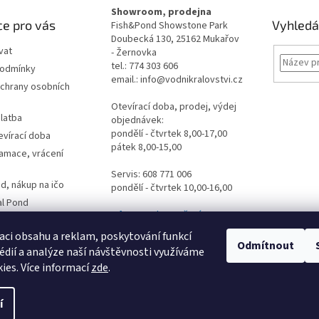
Showroom, prodejna
e pro vás
Vyhledá
Fish&Pond Showstone Park
Doubecká 130, 25162 Mukařov
vat
- Žernovka
tel.: 774 303 606
podmínky
email.: info@vodnikralovstvi.cz
chrany osobních
Otevírací doba, prodej, výdej
latba
objednávek:
pondělí - čtvrtek 8,00-17,00
evírací doba
pátek 8,00-15,00
lamace, vrácení
Servis: 608 771 006
d, nákup na ičo
pondělí - čtvrtek 10,00-16,00
al Pond
Informace ke stažení
es
dpovědi
aci obsahu a reklam, poskytování funkcí
Odmítnout
édií a analýze naší návštěvnosti využíváme
ormulář
ies. Více informací
zde
.
vý
 tu
í
ena.
Upravit nastavení cookies