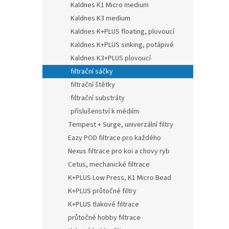
Kaldnes K1 Micro medium
Kaldnes K3 medium
Kaldnes K+PLUS floating, plovoucí
Kaldnes K+PLUS sinking, potápivé
Kaldnes K3+PLUS plovoucí
filtrační sáčky
filtrační štětky
filtrační substráty
příslušenství k médiím
Tempest + Surge, univerzální filtry
Eazy POD filtrace pro každého
Nexus filtrace pro koi a chovy ryb
Cetus, mechanické filtrace
K+PLUS Low Press, K1 Micro Bead
K+PLUS průtočné filtry
K+PLUS tlakové filtrace
průtočné hobby filtrace