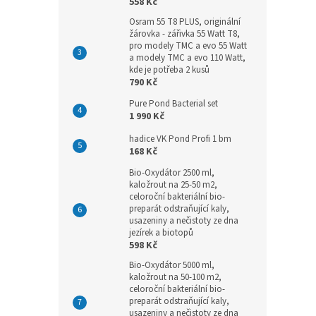
558 Kč
Osram 55 T8 PLUS, originální
žárovka - zářivka 55 Watt T8,
pro modely TMC a evo 55 Watt
a modely TMC a evo 110 Watt,
kde je potřeba 2 kusů
790 Kč
Pure Pond Bacterial set
1 990 Kč
hadice VK Pond Profi 1 bm
168 Kč
Bio-Oxydátor 2500 ml,
kaložrout na 25-50 m2,
celoroční bakteriální bio-
preparát odstraňující kaly,
usazeniny a nečistoty ze dna
jezírek a biotopů
598 Kč
Bio-Oxydátor 5000 ml,
kaložrout na 50-100 m2,
celoroční bakteriální bio-
preparát odstraňující kaly,
usazeniny a nečistoty ze dna