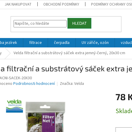
JAK NAKUPOVAT
OBCHODNÍ PODMÍNKY
PODMÍNKY OCHRANY OS
HLEDAT
ba jezírek
filtrace
čerpadla
UV zářiče, ozón
vzduc
ky
Velda filtrační a substrátový sáček extra jemný-černý, 20x30 cm
a filtrační a substrátový sáček extra
RACNI-SACEK-20X30
né
noceno
Podrobnosti hodnocení
Značka:
Velda
ní
78 
u
Měrná
Skla
cena:
ek.