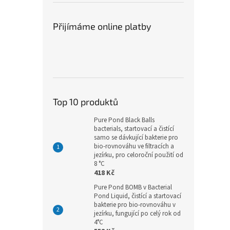
Přijímáme online platby
Top 10 produktů
Pure Pond Black Balls
bacterials, startovací a čistící
samo se dávkující bakterie pro
bio-rovnováhu ve filtracích a
jezírku, pro celoroční použití od
8 °C
418 Kč
Pure Pond BOMB v Bacterial
Pond Liquid, čistící a startovací
bakterie pro bio-rovnováhu v
jezírku, fungující po celý rok od
4°C