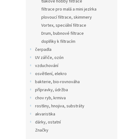
tlakové hobby filtrace
filtrace pro malá a mini jezírka
plovoucí filtrace, skimmery
Vortex, speciální filtrace
Drum, bubnové filtrace
doplňky k filtracím
čerpadla
UV zářiče, ozón
vzduchování
osvětlení, elekro
bakterie, bio-rovnováha
přípravky, údržba
chov ryb, krmiva
rostliny, hnojiva, substráty
akvaristika
dárky, ostatní
Značky