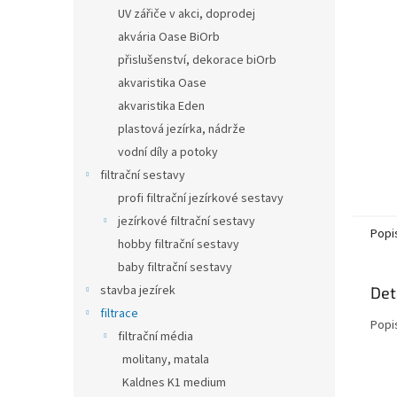
n
UV zářiče v akci, doprodej
e
akvária Oase BiOrb
l
přislušenství, dekorace biOrb
akvaristika Oase
akvaristika Eden
plastová jezírka, nádrže
vodní díly a potoky
filtrační sestavy
profi filtrační jezírkové sestavy
jezírkové filtrační sestavy
Popi
hobby filtrační sestavy
baby filtrační sestavy
stavba jezírek
Det
filtrace
Popi
filtrační média
molitany, matala
Kaldnes K1 medium