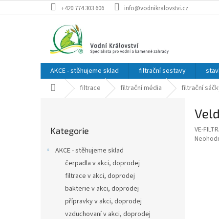
Přejít
+420 774 303 606
info@vodnikralovstvi.cz
na
obsah
AKCE - stěhujeme sklad
filtrační sestavy
stav
Domů
filtrace
filtrační média
filtrační sáč
P
Veld
o
Přeskočit
s
VE-FILT
Kategorie
kategorie
t
Průměr
Neohod
r
hodnoce
AKCE - stěhujeme sklad
a
produkt
čerpadla v akci, doprodej
je
n
0,0
filtrace v akci, doprodej
n
z
í
bakterie v akci, doprodej
5
p
přípravky v akci, doprodej
hvězdič
a
vzduchovaní v akci, doprodej