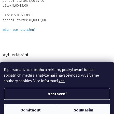
pondělí - čtvrtek 8,00-17,00
pátek 8,00-15,00
Servis: 608 771 006
pondělí - čtvrtek 10,00-16,00
Informace ke stažení
Vyhledávání
HLEDAT
K personalizaci obsahu a reklam, poskytování funkcí
sociálních médií a analýze naší návštěvnosti využíváme
soubory cookies. Více informací
zde
.
Vytvořil Shoptet
Nastavení
Omlouváme se za určité komplikace s naším e-shopem, vzniklé
převodem na nový systém, vše řešíme a vyřešíme! Děkujeme za
Copyright 2026
Vodní Království
. Všechna práva vyhrazena.
trpělivost. Prodejna-Showroom, jsme tu stále pro vás Pondělí-Čtvrtek
Odmítnout
Souhlasím
Upravit nastavení cookies
8,00-17,00. Pátek 8,00-15,00 Více info na 774303606.