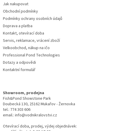
Jak nakupovat
í
Obchodní podmínky
Podmínky ochrany osobních údajů
Doprava a platba
Kontakt, otevírací doba
Servis, reklamace, vrácení zboží
Velkoobchod, nákup na ičo
Professional Pond Technologies
Dotazy a odpovědi
Kontaktní formulář
Showroom, prodejna
Fish&Pond Showstone Park
Doubecká 130, 25162 Mukařov - Žernovka
tel.: 774 303 606
email.: info@vodnikralovstvi.cz
Otevírací doba, prodej, výdej objednávek: