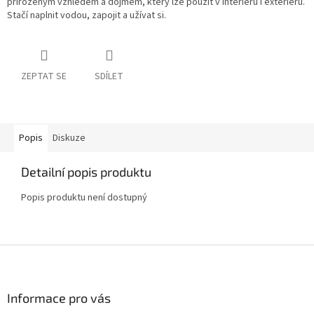
přirozeným vzhledem a dojmem, který lze použít v interiéru i exteriéru.
Stačí naplnit vodou, zapojit a užívat si.
ZEPTAT SE
SDÍLET
Popis
Diskuze
Detailní popis produktu
Popis produktu není dostupný
Z
á
p
a
Informace pro vás
t