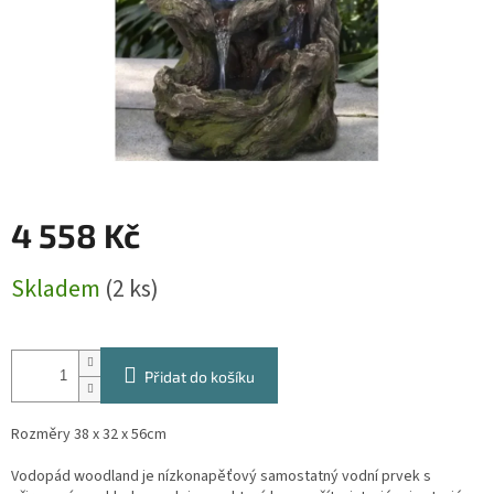
4 558 Kč
Měrná
Skladem
(2 ks)
cena:
Přidat do košíku
Rozměry 38 x 32 x 56cm
Vodopád woodland je nízkonapěťový samostatný vodní prvek s