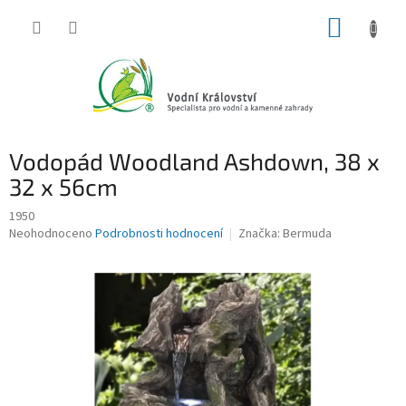
Přejít
NÁKUP
na
obsah
KOŠÍK
Vodopád Woodland Ashdown, 38 x
32 x 56cm
1950
Průměrné
Neohodnoceno
Podrobnosti hodnocení
Značka:
Bermuda
hodnocení
produktu
je
0,0
z
5
hvězdiček.