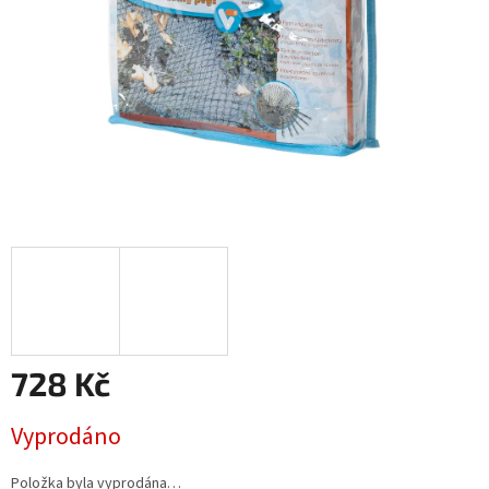
728 Kč
Měrná
Vyprodáno
cena:
Položka byla vyprodána…