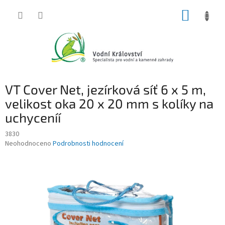
Přejít
NÁKUP
na
obsah
KOŠÍK
VT Cover Net, jezírková síť 6 x 5 m,
velikost oka 20 x 20 mm s kolíky na
uchyceníí
3830
Průměrné
Neohodnoceno
Podrobnosti hodnocení
hodnocení
produktu
je
0,0
z
5
hvězdiček.