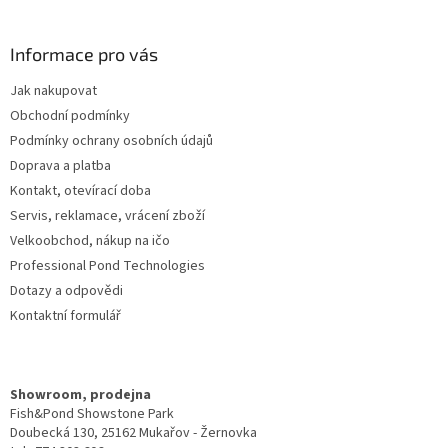
á
p
a
Informace pro vás
t
Jak nakupovat
í
Obchodní podmínky
Podmínky ochrany osobních údajů
Doprava a platba
Kontakt, otevírací doba
Servis, reklamace, vrácení zboží
Velkoobchod, nákup na ičo
Professional Pond Technologies
Dotazy a odpovědi
Kontaktní formulář
Showroom, prodejna
Fish&Pond Showstone Park
Doubecká 130, 25162 Mukařov - Žernovka