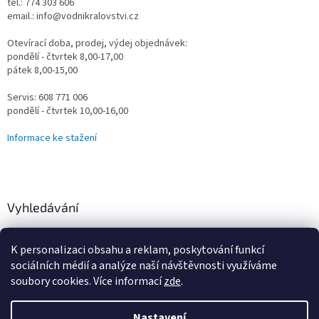
tel.: 774 303 606
email.: info@vodnikralovstvi.cz
Otevírací doba, prodej, výdej objednávek:
pondělí - čtvrtek 8,00-17,00
pátek 8,00-15,00
Servis: 608 771 006
pondělí - čtvrtek 10,00-16,00
Informace ke stažení
Vyhledávání
HLEDAT
K personalizaci obsahu a reklam, poskytování funkcí
sociálních médií a analýze naší návštěvnosti využíváme
soubory cookies. Více informací
zde
.
Vytvořil Shoptet
Nastavení