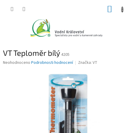
Přejít
NÁKUP
na
obsah
KOŠÍK
VT Teploměr bílý
4205
Průměrné
Neohodnoceno
Podrobnosti hodnocení
Značka:
VT
hodnocení
produktu
je
0,0
z
5
hvězdiček.