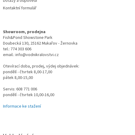
Dotazy a odpovědi
Kontaktní formulář
Showroom, prodejna
Fish&Pond Showstone Park
Doubecká 130, 25162 Mukařov - Žernovka
tel.: 774 303 606
email.: info@vodnikralovstvi.cz
Otevírací doba, prodej, výdej objednávek:
pondělí - čtvrtek 8,00-17,00
pátek 8,00-15,00
Servis: 608 771 006
pondělí - čtvrtek 10,00-16,00
Informace ke stažení