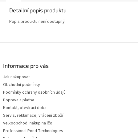
Detailní popis produktu
Popis produktu není dostupný
Z
á
p
a
Informace pro vás
t
Jak nakupovat
í
Obchodní podmínky
Podmínky ochrany osobních údajů
Doprava a platba
Kontakt, otevírací doba
Servis, reklamace, vrácení zboží
Velkoobchod, nákup na ičo
Professional Pond Technologies