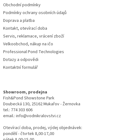
Obchodní podmínky
Podmínky ochrany osobních údajů
Doprava a platba
Kontakt, otevírací doba
Servis, reklamace, vrácení zboží
Velkoobchod, nákup na ičo
Professional Pond Technologies
Dotazy a odpovědi
Kontaktní formulář
Showroom, prodejna
Fish&Pond Showstone Park
Doubecká 130, 25162 Mukařov - Žernovka
tel.: 774 303 606
email.: info@vodnikralovstvi.cz
Otevírací doba, prodej, výdej objednávek:
pondělí - čtvrtek 8,00-17,00
pátek 8,00-15,00