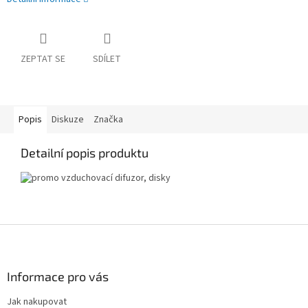
ZEPTAT SE
SDÍLET
Popis
Diskuze
Značka
Detailní popis produktu
Z
á
p
a
Informace pro vás
t
Jak nakupovat
í