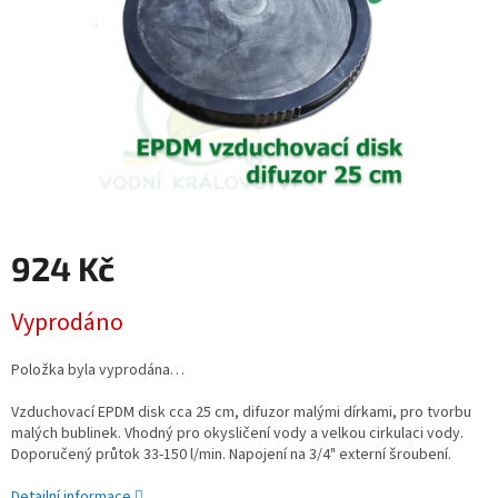
924 Kč
Měrná
Vyprodáno
cena:
Položka byla vyprodána…
Vzduchovací EPDM disk cca 25 cm, difuzor malými dírkami, pro tvorbu
malých bublinek. Vhodný pro okysličení vody a velkou cirkulaci vody.
Doporučený průtok 33-150 l/min. Napojení na 3/4" externí šroubení.
Detailní informace