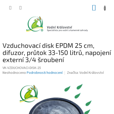
Přejít
NÁKUP
na
obsah
KOŠÍK
Vzduchovací disk EPDM 25 cm,
difuzor, průtok 33-150 litrů, napojení
externí 3/4 šroubení
VK-VZDUCHOVACI-DISK-25
Průměrné
Neohodnoceno
Podrobnosti hodnocení
Značka:
Vodní Království
hodnocení
produktu
je
0,0
z
5
hvězdiček.