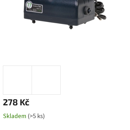
278 Kč
Měrná
Skladem
(>5 ks)
cena: