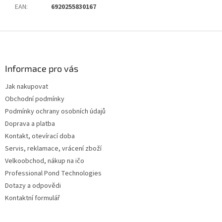
EAN
:
6920255830167
Z
á
p
a
Informace pro vás
t
Jak nakupovat
í
Obchodní podmínky
Podmínky ochrany osobních údajů
Doprava a platba
Kontakt, otevírací doba
Servis, reklamace, vrácení zboží
Velkoobchod, nákup na ičo
Professional Pond Technologies
Dotazy a odpovědi
Kontaktní formulář