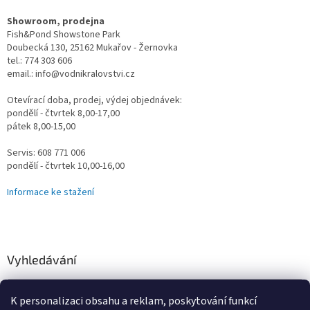
Showroom, prodejna
Fish&Pond Showstone Park
Doubecká 130, 25162 Mukařov - Žernovka
tel.: 774 303 606
email.: info@vodnikralovstvi.cz
Otevírací doba, prodej, výdej objednávek:
pondělí - čtvrtek 8,00-17,00
pátek 8,00-15,00
Servis: 608 771 006
pondělí - čtvrtek 10,00-16,00
Informace ke stažení
Vyhledávání
HLEDAT
K personalizaci obsahu a reklam, poskytování funkcí