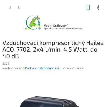
Přejít
NÁKUP
na
obsah
KOŠÍK
Vzduchovací kompresor tichý Hailea
ACO-7702, 2x4 l/min, 4,5 Watt, do
40 dB
3329
Průměrné
Neohodnoceno
Podrobnosti hodnocení
Značka:
Hailea
hodnocení
produktu
je
0,0
z
5
hvězdiček.