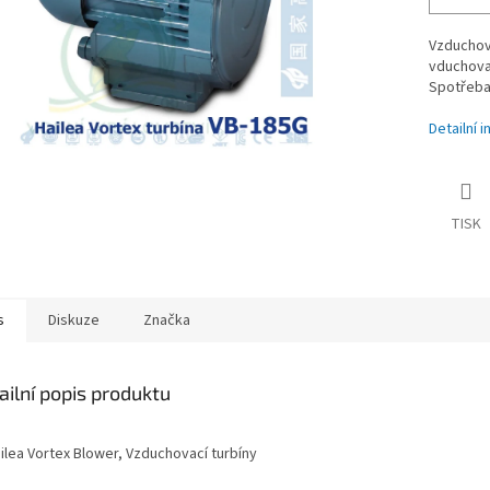
Vzduchova
vduchova
Spotřeba 
Detailní 
TISK
s
Diskuze
Značka
ailní popis produktu