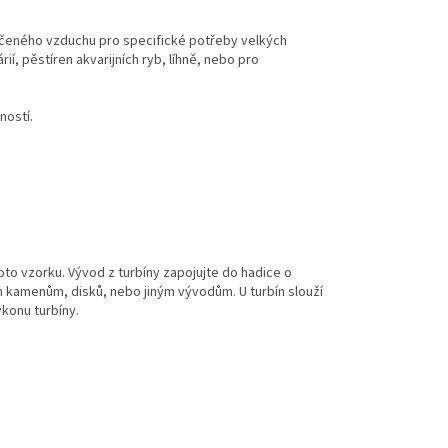
stlačeného vzduchu pro specifické potřeby velkých
í, pěstíren akvarijních ryb, líhně, nebo pro
ností.
oto vzorku. Vývod z turbíny zapojujte do hadice o
 kamenům, disků, nebo jiným vývodům. U turbín slouží
konu turbíny.