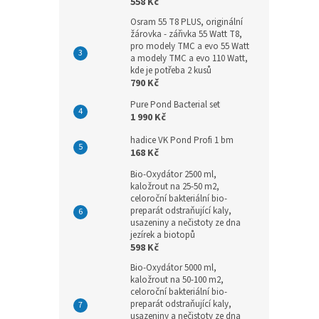
558 Kč
Osram 55 T8 PLUS, originální
žárovka - zářivka 55 Watt T8,
pro modely TMC a evo 55 Watt
a modely TMC a evo 110 Watt,
kde je potřeba 2 kusů
790 Kč
Pure Pond Bacterial set
1 990 Kč
hadice VK Pond Profi 1 bm
168 Kč
Bio-Oxydátor 2500 ml,
kaložrout na 25-50 m2,
celoroční bakteriální bio-
preparát odstraňující kaly,
usazeniny a nečistoty ze dna
jezírek a biotopů
598 Kč
Bio-Oxydátor 5000 ml,
kaložrout na 50-100 m2,
celoroční bakteriální bio-
preparát odstraňující kaly,
usazeniny a nečistoty ze dna