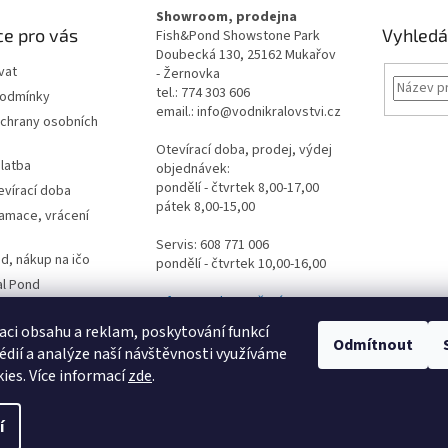
Showroom, prodejna
e pro vás
Vyhledá
Fish&Pond Showstone Park
Doubecká 130, 25162 Mukařov
vat
- Žernovka
tel.: 774 303 606
podmínky
email.: info@vodnikralovstvi.cz
chrany osobních
Otevírací doba, prodej, výdej
latba
objednávek:
pondělí - čtvrtek 8,00-17,00
evírací doba
pátek 8,00-15,00
lamace, vrácení
Servis: 608 771 006
d, nákup na ičo
pondělí - čtvrtek 10,00-16,00
al Pond
Informace ke stažení
es
dpovědi
aci obsahu a reklam, poskytování funkcí
Odmítnout
édií a analýze naší návštěvnosti využíváme
ormulář
ies. Více informací
zde
.
vý
 tu
í
ena.
Upravit nastavení cookies