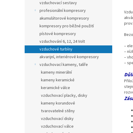
vzduchovací sestavy
profesionální kompresory
Vzduc
akvár
akumulátorové kompresory
prov
kompresory pro běžné použití
pístové kompresory
Bezo
vzduchování 6, 12, 24 Volt
– el
vzduchové turbíny
– níz
akvarijní, interiérové kompresory
– vho
– spe
vzduchovací kameny, talíře
kameny minerální
Důl
kameny keramické
Přilo
stej
keramické válce
rozv
vzduchovací placky, disky
Zás
kameny korundové
tvarovatelné stěny
vzduchovací disky
vzduchovací válce