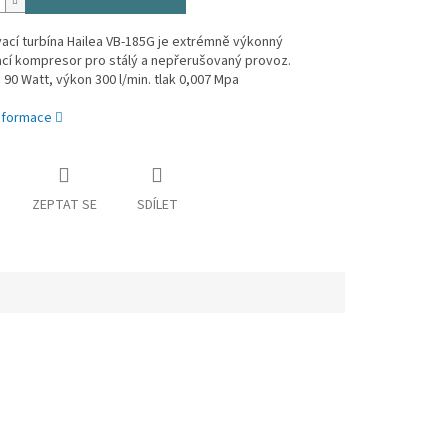
cí turbína Hailea VB-185G je extrémně výkonný
cí kompresor pro stálý a nepřerušovaný provoz.
90 Watt, výkon 300 l/min. tlak 0,007 Mpa
informace
ZEPTAT SE
SDÍLET