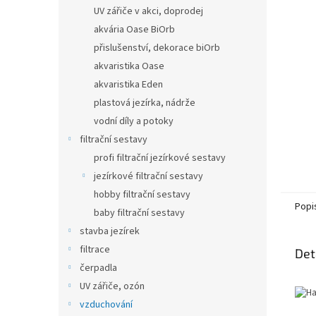
n
UV zářiče v akci, doprodej
e
akvária Oase BiOrb
l
přislušenství, dekorace biOrb
akvaristika Oase
akvaristika Eden
plastová jezírka, nádrže
vodní díly a potoky
filtrační sestavy
profi filtrační jezírkové sestavy
jezírkové filtrační sestavy
hobby filtrační sestavy
Popi
baby filtrační sestavy
stavba jezírek
filtrace
Det
čerpadla
UV zářiče, ozón
vzduchování