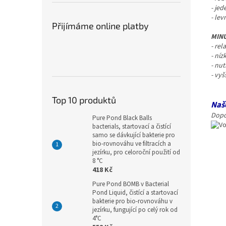
- je
- le
Přijímáme online platby
MINU
- rel
- níz
- nut
- vyš
Top 10 produktů
Naš
Dopor
Pure Pond Black Balls
bacterials, startovací a čistící
samo se dávkující bakterie pro
bio-rovnováhu ve filtracích a
jezírku, pro celoroční použití od
8 °C
418 Kč
Pure Pond BOMB v Bacterial
Pond Liquid, čistící a startovací
bakterie pro bio-rovnováhu v
jezírku, fungující po celý rok od
4°C