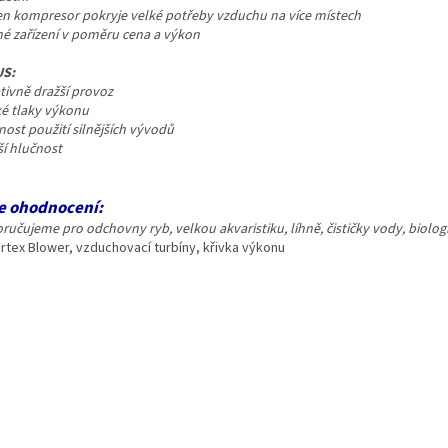
den kompresor pokryje velké potřeby vzduchu
na více místech
vné zařízení v poměru cena a výkon
S:
ativně dražší provoz
ké tlaky výkonu
nost použití silnějších vývodů
ší hlučnost
e ohodnocení:
učujeme pro odchovny ryb, velkou akvaristiku, líhně, čističky vody, biologi