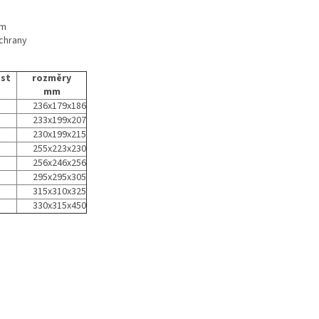
em
ochrany
st
rozměry
mm
236x179x186
233x199x207
230x199x215
255x223x230
256x246x256
295x295x305
315x310x325
330x315x450