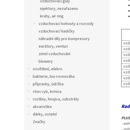
vzduchovací guly
injektory, nezařazeno
kruhy, air ring
vzduchovací kohouty a rozvody
vzduchovací hadičky
náhradní díly pro kompresory
vzdu
earátory, venturi
vzdu
zimní vzduchování
vzdu
vzdu
blowery
vzdu
osvětlení, elekro
vzdu
bakterie, bio-rovnováha
vzdu
vzdu
přípravky, údržba
chov ryb, krmiva
rostliny, hnojiva, substráty
Rad
akvaristika
dárky, ostatní
PLUS
Značky
- ex
- rob