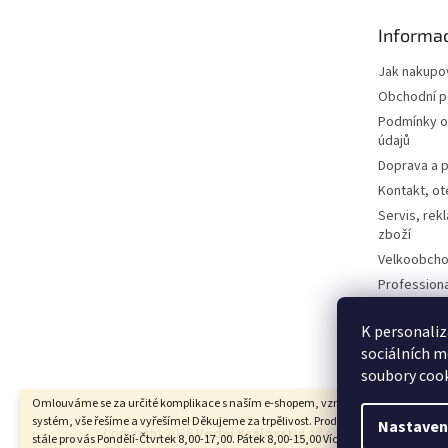
t
Informac
í
Jak nakupo
Obchodní 
Podmínky o
údajů
Doprava a p
Kontakt, ot
Servis, rek
zboží
Velkoobcho
Profession
Technologi
Dotazy a o
K personaliz
sociálních m
Kontaktní f
soubory cook
Omlouváme se za určité komplikace s naším e-shopem, vzniklé převodem na no
systém, vše řešíme a vyřešíme! Děkujeme za trpělivost. Prodejna-Showroom, jsme
Nastaven
Copyright 2026
Vodní Království
. Všechna práva vyhraz
stále pro vás Pondělí-Čtvrtek 8,00-17,00. Pátek 8,00-15,00 Více info na 774303606.