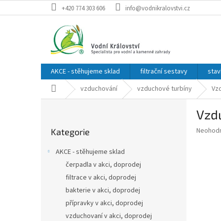
Přejít
+420 774 303 606
info@vodnikralovstvi.cz
na
obsah
AKCE - stěhujeme sklad
filtrační sestavy
stav
Domů
vzduchování
vzduchové turbíny
Vzd
P
Vzdu
o
Přeskočit
s
Průměr
Neohod
Kategorie
kategorie
t
hodnoce
r
produkt
AKCE - stěhujeme sklad
a
je
čerpadla v akci, doprodej
0,0
n
z
filtrace v akci, doprodej
n
5
í
bakterie v akci, doprodej
hvězdič
p
přípravky v akci, doprodej
a
vzduchovaní v akci, doprodej