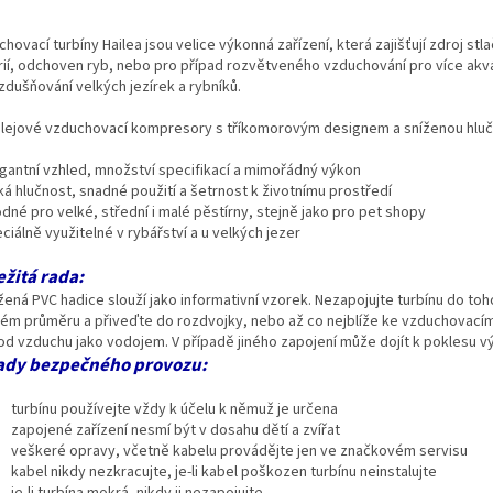
hovací turbíny Hailea jsou velice výkonná zařízení, která zajišťují zdroj 
ií, odchoven ryb, nebo pro případ rozvětveného vzduchování pro více akvári
zdušňování velkých jezírek a rybníků.
lejové vzduchovací kompresory s tříkomorovým designem a sníženou hluč
egantní vzhled, množství specifikací a mimořádný výkon
ká hlučnost, snadné použití a šetrnost k životnímu prostředí
dné pro velké, střední i malé pěstírny, stejně jako pro pet shopy
ciálně využitelné v rybářství a u velkých jezer
ežitá rada:
žená PVC hadice slouží jako informativní vzorek. Nezapojujte turbínu do toh
ném průměru a přiveďte do rozdvojky, nebo až co nejblíže ke vzduchovacím
od vzduchu jako vodojem. V případě jiného zapojení může dojít k poklesu vý
ady bezpečného provozu:
turbínu používejte vždy k účelu k němuž je určena
zapojené zařízení nesmí být v dosahu dětí a zvířat
veškeré opravy, včetně kabelu provádějte jen ve značkovém servisu
kabel nikdy nezkracujte, je-li kabel poškozen turbínu neinstalujte