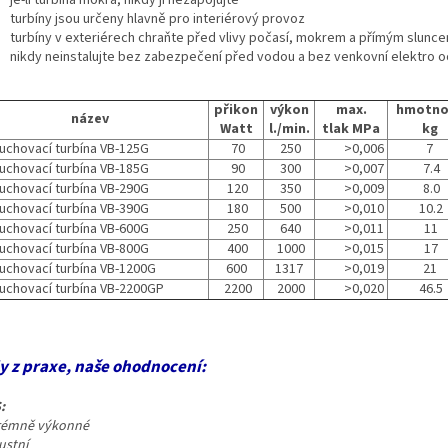
je-li turbína mokrá, nikdy ji nezapojujte
turbíny jsou určeny hlavně pro interiérový provoz
turbíny v exteriérech chraňte před vlivy počasí, mokrem a přímým slunc
nikdy neinstalujte bez zabezpečení před vodou a bez venkovní elektro 
přikon
výkon
max.
hmotno
název
Watt
l./min.
tlak MPa
kg
chovací turbína VB-125G
70
250
>0,006
7
chovací turbína VB-185G
90
300
>0,007
7.4
chovací turbína VB-290G
120
350
>0,009
8.0
chovací turbína VB-390G
180
500
>0,010
10.2
chovací turbína VB-600G
250
640
>0,011
11
chovací turbína VB-800G
400
1000
>0,015
17
chovací turbína VB-1200G
600
1317
>0,019
21
chovací turbína VB-2200GP
2200
2000
>0,020
46.5
y z praxe, naše ohodnocení:
:
trémně výkonné
ustní