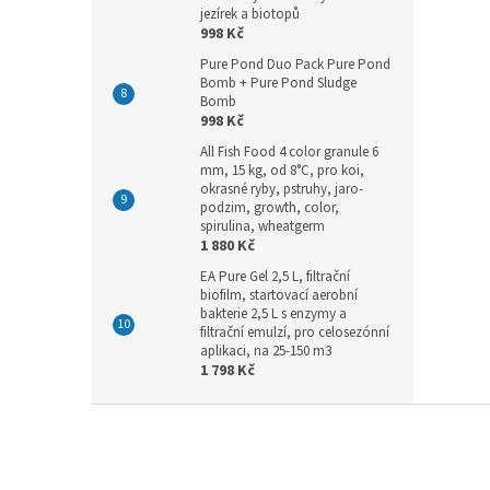
jezírek a biotopů
998 Kč
Pure Pond Duo Pack Pure Pond
Bomb + Pure Pond Sludge
Bomb
998 Kč
All Fish Food 4 color granule 6
mm, 15 kg, od 8°C, pro koi,
okrasné ryby, pstruhy, jaro-
podzim, growth, color,
spirulina, wheatgerm
1 880 Kč
EA Pure Gel 2,5 L, filtrační
biofilm, startovací aerobní
bakterie 2,5 L s enzymy a
filtrační emulzí, pro celosezónní
aplikaci, na 25-150 m3
1 798 Kč
Z
á
p
a