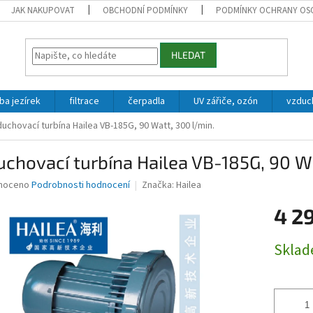
JAK NAKUPOVAT
OBCHODNÍ PODMÍNKY
PODMÍNKY OCHRANY OS
HLEDAT
ba jezírek
filtrace
čerpadla
UV zářiče, ozón
vzduc
uchovací turbína Hailea VB-185G, 90 Watt, 300 l/min.
chovací turbína Hailea VB-185G, 90 Wa
né
noceno
Podrobnosti hodnocení
Značka:
Hailea
ní
4 2
u
Měrná
Skla
cena:
ek.