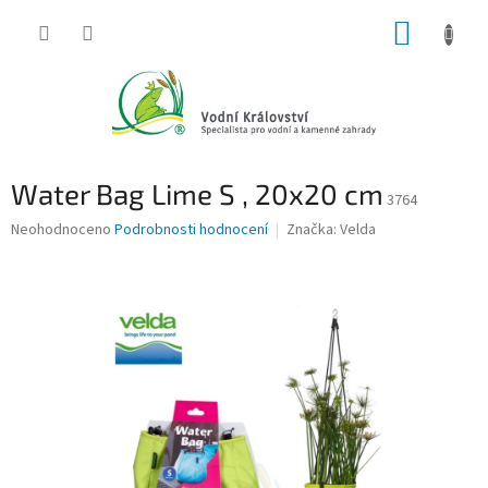
Přejít
NÁKUP
na
obsah
KOŠÍK
Water Bag Lime S , 20x20 cm
3764
Průměrné
Neohodnoceno
Podrobnosti hodnocení
Značka:
Velda
hodnocení
produktu
je
0,0
z
5
hvězdiček.