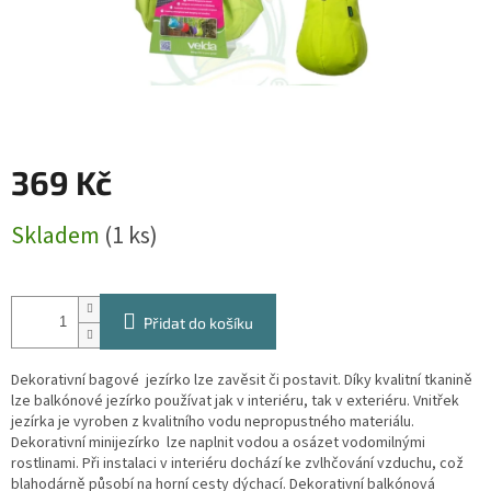
369 Kč
Měrná
Skladem
(1 ks)
cena:
Přidat do košíku
Dekorativní bagové jezírko lze zavěsit či postavit. Díky kvalitní tkanině
lze balkónové jezírko používat jak v interiéru, tak v exteriéru. Vnitřek
jezírka je vyroben z kvalitního vodu nepropustného materiálu.
Dekorativní minijezírko lze naplnit vodou a osázet vodomilnými
rostlinami. Při instalaci v interiéru dochází ke zvlhčování vzduchu, což
blahodárně působí na horní cesty dýchací. Dekorativní balkónová