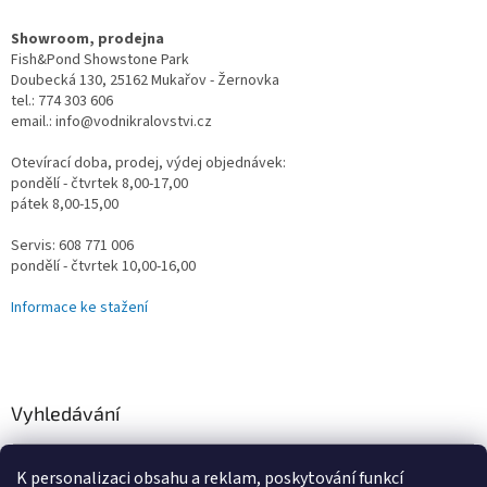
Showroom, prodejna
Fish&Pond Showstone Park
Doubecká 130, 25162 Mukařov - Žernovka
tel.: 774 303 606
email.: info@vodnikralovstvi.cz
Otevírací doba, prodej, výdej objednávek:
pondělí - čtvrtek 8,00-17,00
pátek 8,00-15,00
Servis: 608 771 006
pondělí - čtvrtek 10,00-16,00
Informace ke stažení
Vyhledávání
HLEDAT
K personalizaci obsahu a reklam, poskytování funkcí