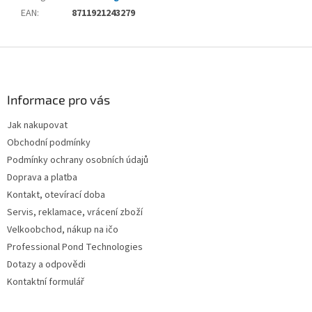
EAN
:
8711921243279
Z
á
p
a
Informace pro vás
t
Jak nakupovat
í
Obchodní podmínky
Podmínky ochrany osobních údajů
Doprava a platba
Kontakt, otevírací doba
Servis, reklamace, vrácení zboží
Velkoobchod, nákup na ičo
Professional Pond Technologies
Dotazy a odpovědi
Kontaktní formulář