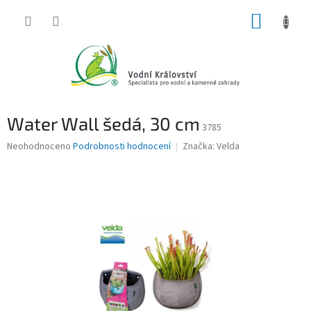
Přejít
NÁKUP
na
obsah
KOŠÍK
Water Wall šedá, 30 cm
3785
Průměrné
Neohodnoceno
Podrobnosti hodnocení
Značka:
Velda
hodnocení
produktu
je
0,0
z
5
hvězdiček.