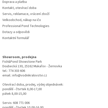
Doprava a platba
Kontakt, otevírací doba
Servis, reklamace, vrácení zboží
Velkoobchod, nákup na ičo
Professional Pond Technologies
Dotazy a odpovědi
Kontaktní formulář
Showroom, prodejna
Fish&Pond Showstone Park
Doubecká 130, 25162 Mukařov - Žernovka
tel.: 774 303 606
email.: info@vodnikralovstvi.cz
Otevírací doba, prodej, výdej objednávek:
pondělí - čtvrtek 8,00-17,00
pátek 8,00-15,00
Servis: 608 771 006
pondělí - čtvrtek 10,00-16,00