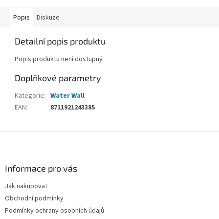
Popis
Diskuze
Detailní popis produktu
Popis produktu není dostupný
Doplňkové parametry
Kategorie
:
Water Wall
EAN
:
8711921243385
Z
á
p
a
Informace pro vás
t
Jak nakupovat
í
Obchodní podmínky
Podmínky ochrany osobních údajů