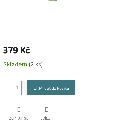
379 Kč
Měrná
Skladem
(2 ks)
cena:
Přidat do košíku
ZEPTAT SE
SDÍLET