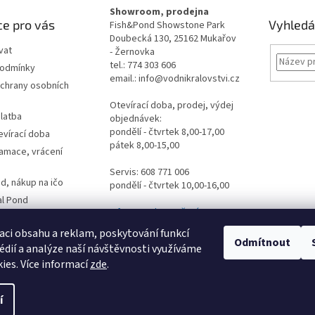
Showroom, prodejna
e pro vás
Vyhledá
Fish&Pond Showstone Park
Doubecká 130, 25162 Mukařov
vat
- Žernovka
tel.: 774 303 606
podmínky
email.: info@vodnikralovstvi.cz
chrany osobních
Otevírací doba, prodej, výdej
latba
objednávek:
pondělí - čtvrtek 8,00-17,00
evírací doba
pátek 8,00-15,00
lamace, vrácení
Servis: 608 771 006
d, nákup na ičo
pondělí - čtvrtek 10,00-16,00
al Pond
Informace ke stažení
es
dpovědi
aci obsahu a reklam, poskytování funkcí
Odmítnout
édií a analýze naší návštěvnosti využíváme
ormulář
ies. Více informací
zde
.
vý
 tu
í
ena.
Upravit nastavení cookies