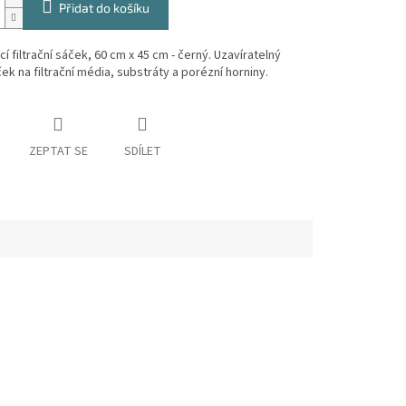
Přidat do košíku
í filtrační sáček, 60 cm x 45 cm - černý. Uzavíratelný
ek na filtrační média, substráty a porézní horniny.
ZEPTAT SE
SDÍLET