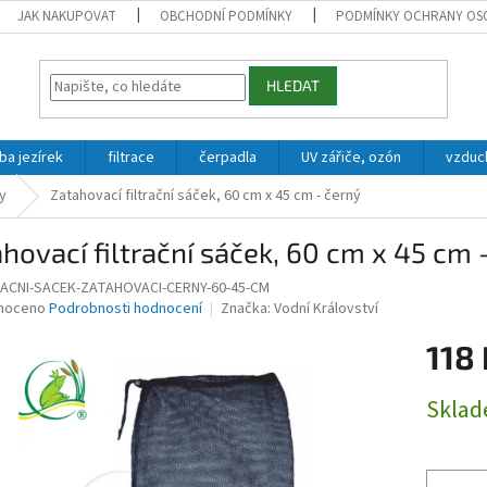
JAK NAKUPOVAT
OBCHODNÍ PODMÍNKY
PODMÍNKY OCHRANY OS
HLEDAT
ba jezírek
filtrace
čerpadla
UV zářiče, ozón
vzduc
ky
Zatahovací filtrační sáček, 60 cm x 45 cm - černý
hovací filtrační sáček, 60 cm x 45 cm 
RACNI-SACEK-ZATAHOVACI-CERNY-60-45-CM
né
noceno
Podrobnosti hodnocení
Značka:
Vodní Království
ní
118 
u
Měrná
Skla
cena:
ek.