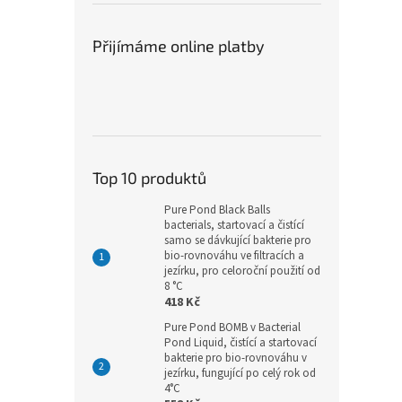
Přijímáme online platby
Top 10 produktů
Pure Pond Black Balls
bacterials, startovací a čistící
samo se dávkující bakterie pro
bio-rovnováhu ve filtracích a
jezírku, pro celoroční použití od
8 °C
418 Kč
Pure Pond BOMB v Bacterial
Pond Liquid, čistící a startovací
bakterie pro bio-rovnováhu v
jezírku, fungující po celý rok od
4°C