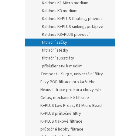
Kaldnes K1 Micro medium
Kaldnes K3 medium
Kaldnes K+PLUS floating, plovoucí
Kaldnes K+PLUS sinking, potápivé
Kaldnes K3+PLUS plovoucí
filtrační sáčky
filtrační štětky
filtrační substráty
příslušenství k médiím
Tempest + Surge, univerzální filtry
Eazy POD filtrace pro každého
Nexus filtrace pro koi a chovy ryb
Cetus, mechanické filtrace
K+PLUS Low Press, K1 Micro Bead
K+PLUS průtočné filtry
K+PLUS tlakové filtrace
průtočné hobby filtrace