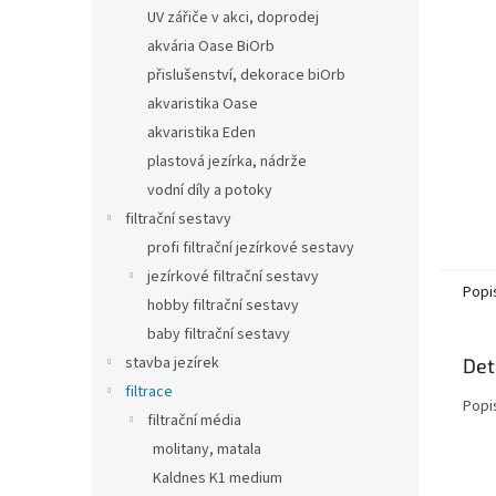
n
UV zářiče v akci, doprodej
e
akvária Oase BiOrb
l
přislušenství, dekorace biOrb
akvaristika Oase
akvaristika Eden
plastová jezírka, nádrže
vodní díly a potoky
filtrační sestavy
profi filtrační jezírkové sestavy
jezírkové filtrační sestavy
Popi
hobby filtrační sestavy
baby filtrační sestavy
stavba jezírek
Det
filtrace
Popi
filtrační média
molitany, matala
Kaldnes K1 medium