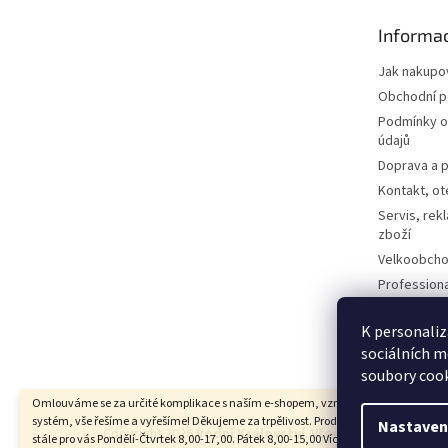
t
Informac
í
Jak nakupo
Obchodní 
Podmínky o
údajů
Doprava a p
Kontakt, ot
Servis, rek
zboží
Velkoobcho
Profession
Technologi
Dotazy a o
K personaliz
sociálních m
Kontaktní f
soubory cook
Omlouváme se za určité komplikace s naším e-shopem, vzniklé převodem na no
systém, vše řešíme a vyřešíme! Děkujeme za trpělivost. Prodejna-Showroom, jsme
Nastaven
Copyright 2026
Vodní Království
. Všechna práva vyhraz
stále pro vás Pondělí-Čtvrtek 8,00-17,00. Pátek 8,00-15,00 Více info na 774303606.