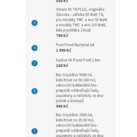
558 Kč
Osram 55 T8 PLUS, originální
žárovka - zářivka 55 Watt T8,
pro modely TMC a evo 55 Watt
a modely TMC a evo 110 Watt,
kde je potřeba 2 kusů
790 Kč
Pure Pond Bacterial set
1 990 Kč
hadice VK Pond Profi 1 bm
168 Kč
Bio-Oxydátor 5000 ml,
kaložrout na 50-100 m2,
celoroční bakteriální bio-
preparát odstraňující kaly,
usazeniny a nečistoty ze dna
jezírek a biotopů
998 Kč
Bio-Oxydátor 2500 ml,
kaložrout na 25-50 m2,
celoroční bakteriální bio-
preparát odstraňující kaly,
usazeniny a nečistoty ze dna