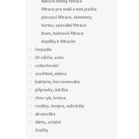
tlakové hobby filtrace
filtrace pro malá a mini jezírka
plovoucí filtrace, skimmery
Vortex, speciální filtrace
Drum, bubnové filtrace
doplňky k filtracím
čerpadla
UV zářiče, ozón
vzduchování
osvětlení, elekro
bakterie, bio-rovnováha
přípravky, údržba
chov ryb, krmiva
rostliny, hnojiva, substráty
akvaristika
dárky, ostatní
Značky