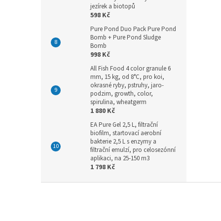
jezírek a biotopů
598 Kč
Pure Pond Duo Pack Pure Pond
Bomb + Pure Pond Sludge
Bomb
998 Kč
All Fish Food 4 color granule 6
mm, 15 kg, od 8°C, pro koi,
okrasné ryby, pstruhy, jaro-
podzim, growth, color,
spirulina, wheatgerm
1 880 Kč
EA Pure Gel 2,5 L, filtrační
biofilm, startovací aerobní
bakterie 2,5 L s enzymy a
filtrační emulzí, pro celosezónní
aplikaci, na 25-150 m3
1 798 Kč
Z
á
p
a