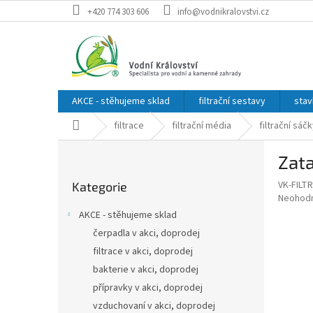
Přejít
+420 774 303 606
info@vodnikralovstvi.cz
na
obsah
AKCE - stěhujeme sklad
filtrační sestavy
stav
Domů
filtrace
filtrační média
filtrační sáč
P
Zata
o
Přeskočit
s
VK-FILT
Kategorie
kategorie
t
Průměr
Neohod
r
hodnoce
AKCE - stěhujeme sklad
a
produkt
čerpadla v akci, doprodej
je
n
0,0
filtrace v akci, doprodej
n
z
í
bakterie v akci, doprodej
5
p
přípravky v akci, doprodej
hvězdič
a
vzduchovaní v akci, doprodej