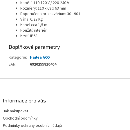
Napětí: 110-120 V / 220-240 V
Rozměry: 110 x 68 x 63 mm
Doporučeno pro akvárium: 30 - 90 L
Váha: 0,27 Kg
Kabel cca 1,5 m
Použití: interiér
Krytí: IP68
Doplňkové parametry
Kategorie
:
Hailea ACO
EAN
:
6920255810404
Z
á
p
a
Informace pro vás
t
Jak nakupovat
í
Obchodní podmínky
Podmínky ochrany osobních údajů