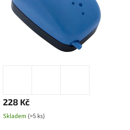
228 Kč
Měrná
Skladem
(>5 ks)
cena: