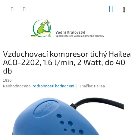
Přejít
NÁKUP
na
obsah
KOŠÍK
Vzduchovací kompresor tichý Hailea
ACO-2202, 1,6 l/min, 2 Watt, do 40
db
1836
Průměrné
Neohodnoceno
Podrobnosti hodnocení
Značka:
Hailea
hodnocení
produktu
je
0,0
z
5
hvězdiček.