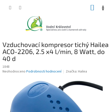
Přejít
NÁKUP
na
obsah
KOŠÍK
Vzduchovací kompresor tichý Hailea
ACO-2206, 2.5 x4 l/min, 8 Watt, do
40 d
1848
Průměrné
Neohodnoceno
Podrobnosti hodnocení
Značka:
Hailea
hodnocení
produktu
je
0,0
z
5
hvězdiček.