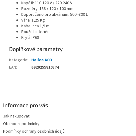
Napětí: 110-120 V / 220-240 V
Rozměry: 188 x 120 x 100 mm
Doporučeno pro akvárium: 500 -800 L
Váha: 1,25 Kg
Kabel cca 1,5 m
Použití: interiér
Krytí: IP68
Doplňkové parametry
Kategorie
:
Hailea ACO
EAN
:
6920255810374
Z
á
p
a
Informace pro vás
t
Jak nakupovat
í
Obchodní podmínky
Podmínky ochrany osobních údajů