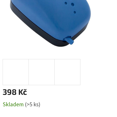
398 Kč
Měrná
Skladem
(>5 ks)
cena: